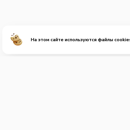
На этом сайте используются файлы cookie
Ме
Хит
Веге
+7 (401) 220-01-09
Позвонить нам
Поке
Соус
Часы работы:
Круглосуточно