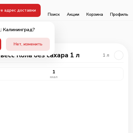
е адрес доставки
Поиск
Акции
Корзина
Профиль
: Калининград?
Нет, изменить
весс Кола без сахара 1 л
1
л
1
ккал