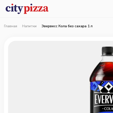
Главная
Напитки
Эвервесс Кола без сахара 1 л