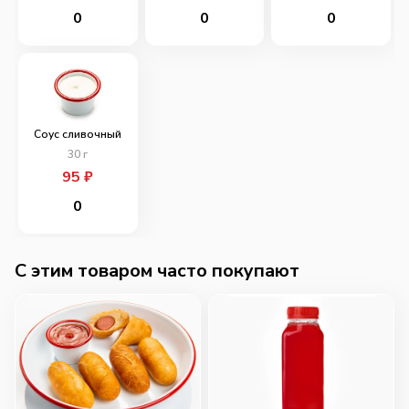
0
0
0
Соус сливочный
30
г
95
₽
0
C этим товаром часто покупают