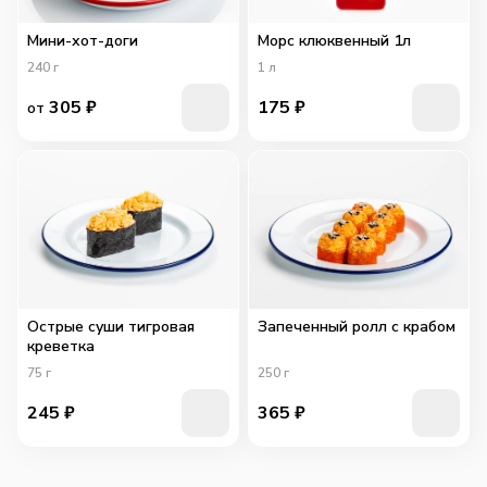
Мини-хот-доги
Морс клюквенный 1л
240
г
1
л
305
₽
175
₽
от
Острые суши тигровая
Запеченный ролл с крабом
креветка
75
г
250
г
245
₽
365
₽