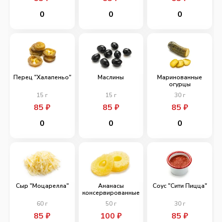
0
0
0
Перец "Халапеньо"
Маслины
Маринованные
огурцы
15
г
15
г
30
г
85
₽
85
₽
85
₽
0
0
0
Сыр "Моцарелла"
Ананасы
Соус "Сити Пицца"
консервированные
60
г
50
г
30
г
85
₽
100
₽
85
₽