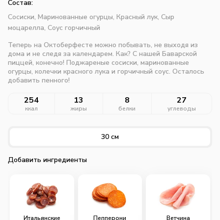
Состав:
Сосиски,
Маринованные огурцы,
Красный лук,
Сыр
моцарелла,
Соус горчичный
Теперь на Октоберфесте можно побывать, не выходя из
дома и не следя за календарем. Как? С нашей Баварской
пиццей, конечно! Поджареные сосиски, маринованные
огурцы, колечки красного лука и горчичный соус. Осталось
добавить пенного!
254
13
8
27
ккал
жиры
белки
углеводы
30 см
Добавить ингредиенты
Итальянские
Пепперони
Ветчина