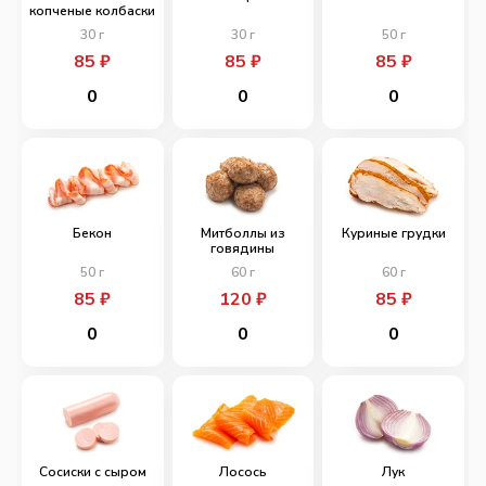
копченые колбаски
30
г
30
г
50
г
85
₽
85
₽
85
₽
0
0
0
Бекон
Митболлы из
Куриные грудки
говядины
50
г
60
г
60
г
85
₽
120
₽
85
₽
0
0
0
Сосиски с сыром
Лосось
Лук