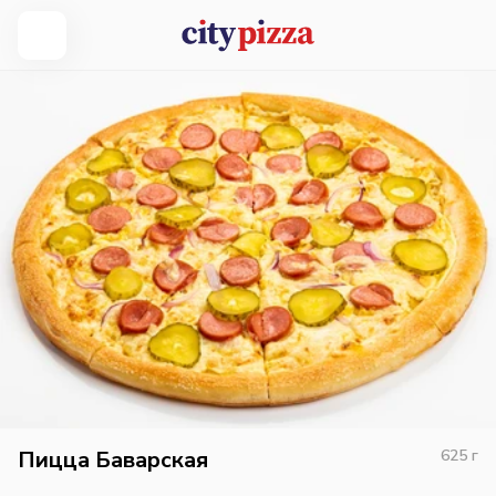
Пицца Баварская
625
г