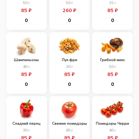
50
г
50
г
15
г
85
₽
260
₽
85
₽
0
0
0
Шампиньоны
Лук фри
Грибной микс
40
г
30
г
50
г
85
₽
85
₽
85
₽
0
0
0
Сладкий перец
Свежие помидоры
Помидоры Черри
30
г
80
г
40
г
85
₽
85
₽
85
₽