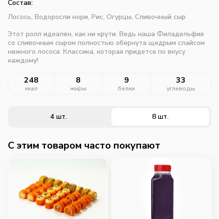
Состав:
Лосось,
Водоросли нори,
Рис,
Огурцы,
Сливочный сыр
Этот ролл идеален, как ни крути. Ведь наша Филадельфия
со сливочным сыром полностью обернута щедрым слайсом
нежного лосося. Классика, которая придется по вкусу
каждому!
248
8
9
33
ккал
жиры
белки
углеводы
4 шт.
8 шт.
C этим товаром часто покупают