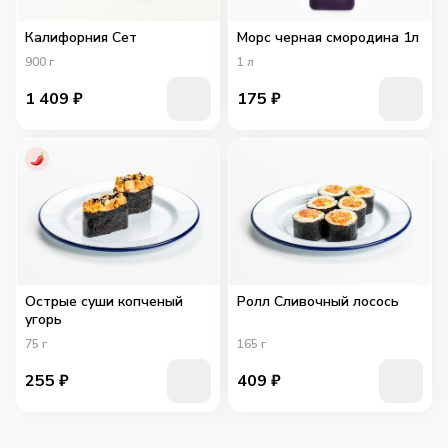
Калифорния Сет
Морс черная смородина 1л
900
г
1
л
1 409
₽
175
₽
Острые суши копченый
Ролл Сливочный лосось
угорь
75
г
165
г
255
₽
409
₽