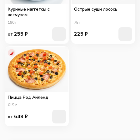
Куриные наггетсы с
Острые суши лосось
кетчупом
190
г
75
г
255
₽
225
₽
от
Пицца Род Айленд
615
г
649
₽
от