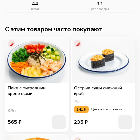
44
11
ккал
углеводы
C этим товаром часто покупают
Поке с тигровыми
Острые суши снежный
креветками
краб
75
г
141
₽
Цена в приложении
375
г
565
₽
235
₽