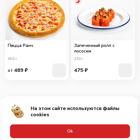
Пицца Ранч
Запеченный ролл с
лососем
650
г
230
г
489
₽
475
₽
от
На этом сайте используются файлы
Добавить за 175₽
cookies
Оk