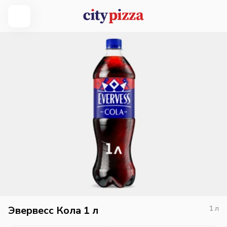
Эвервесс Кола 1 л
1
л