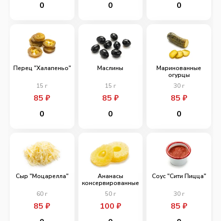
0
0
0
Перец "Халапеньо"
Маслины
Маринованные
огурцы
15
г
15
г
30
г
85
₽
85
₽
85
₽
0
0
0
Сыр "Моцарелла"
Ананасы
Соус "Сити Пицца"
консервированные
60
г
50
г
30
г
85
₽
100
₽
85
₽