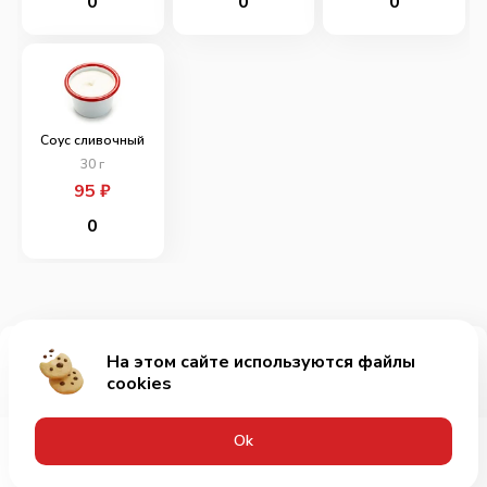
0
0
0
Соус сливочный
30
г
95
₽
0
На этом сайте используются файлы
Добавить за 679₽
cookies
Оk
Меню
Акции
Профиль
Корзина