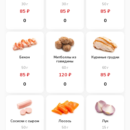
30
г
30
г
50
г
85
₽
85
₽
85
₽
0
0
0
Бекон
Митболлы из
Куриные грудки
говядины
50
г
60
г
60
г
85
₽
120
₽
85
₽
0
0
0
Сосиски с сыром
Лосось
Лук
50
г
50
г
15
г