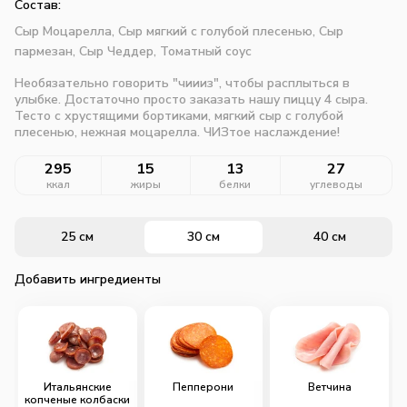
Состав:
Сыр Моцарелла,
Сыр мягкий с голубой плесенью,
Сыр
пармезан,
Сыр Чеддер,
Томатный соус
Необязательно говорить "чиииз", чтобы расплыться в
улыбке. Достаточно просто заказать нашу пиццу 4 сыра.
Тесто с хрустящими бортиками, мягкий сыр с голубой
плесенью, нежная моцарелла. ЧИЗтое наслаждение!
295
15
13
27
ккал
жиры
белки
углеводы
25 см
30 см
40 см
Добавить ингредиенты
Итальянские
Пепперони
Ветчина
копченые колбаски