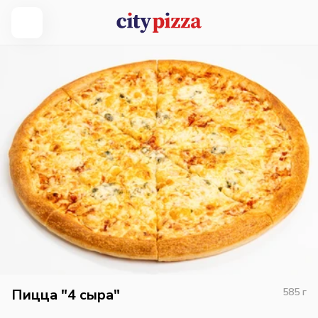
Пицца "4 сыра"
585
г