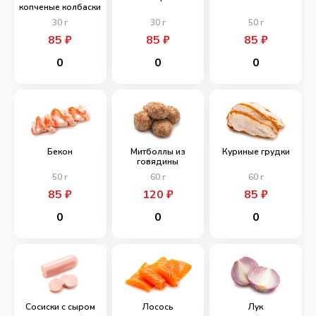
копченые колбаски
30
г
30
г
50
г
85
₽
85
₽
85
₽
0
0
0
Бекон
Митболлы из
Куриные грудки
говядины
50
г
60
г
60
г
85
₽
120
₽
85
₽
0
0
0
Сосиски с сыром
Лосось
Лук