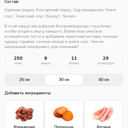
Состав:
Куриная грудка,
Болгарский перец,
Сыр моцарелла,
Унаги
соус,
Томатный соус,
Кунжут,
Чеснок
В этой пицце мы выбрали беспроигрышную стратегию,
чтобы угодить вкусу каждого. Взяли классическое
итальянское тесто и добавили азиатские мотивы: нежную
курицу терияки, сочные овощи и унаги соус. Чем не
идеальный компромисс для компании?
250
8
11
29
ккал
жиры
белки
углеводы
25 см
30 см
40 см
Добавить ингредиенты
Итальянские
Пепперони
Ветчина