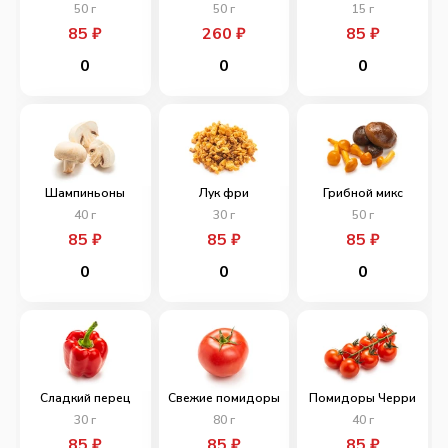
50
г
50
г
15
г
85
₽
260
₽
85
₽
0
0
0
Шампиньоны
Лук фри
Грибной микс
40
г
30
г
50
г
85
₽
85
₽
85
₽
0
0
0
Сладкий перец
Свежие помидоры
Помидоры Черри
30
г
80
г
40
г
85
₽
85
₽
85
₽