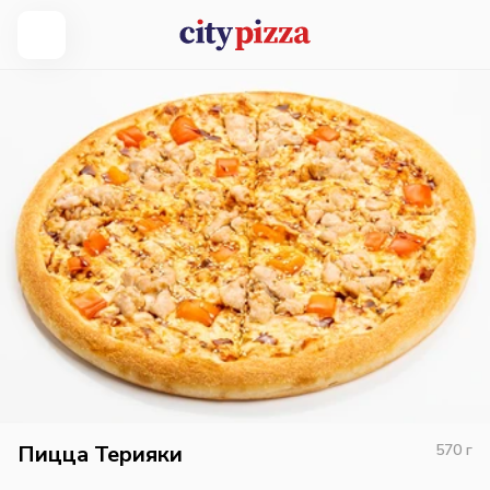
Пицца Терияки
570
г