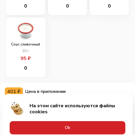
0
0
0
Соус сливочный
30
г
95
₽
0
401
₽
Цена в приложении
На этом сайте используются файлы
Добавить за 669₽
cookies
Оk