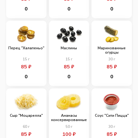
0
0
0
Перец "Халапеньо"
Маслины
Маринованные
огурцы
15
г
15
г
30
г
85
₽
85
₽
85
₽
0
0
0
Сыр "Моцарелла"
Ананасы
Соус "Сити Пицца"
консервированные
60
г
50
г
30
г
85
₽
100
₽
85
₽