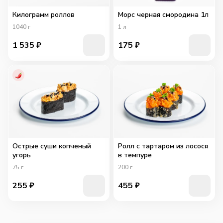
Килограмм роллов
Морс черная смородина 1л
1040
г
1
л
1 535
₽
175
₽
Острые суши копченый
Ролл с тартаром из лосося
угорь
в темпуре
75
г
200
г
255
₽
455
₽