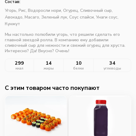
Состав:
Угорь,
Рис,
Водоросли нори,
Огурец,
Сливочный сыр,
Авокадо,
Масаго,
Зеленый лук,
Соус спайси,
Унаги соус,
Кунжут
Мы настолько полюбили угорь, что решили сделать его
главной звездой ролла. В компанию ему добавили
сливочный сыр для нежности и свежий огурец для хруста.
Интересно? Да! Вкусно? Очень!
299
14
10
34
ккал
жиры
белки
углеводы
C этим товаром часто покупают