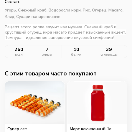
Состав:
Угорь,
Снежный краб,
Водоросли нори,
Рис,
Огурец,
Масаго,
Кляр,
Сухари панировочные
Рецепт этого ролла звучит как музыка. Снежный краб и
хрустящий огурец, икра масаго придает изысканный акцент.
Темпура – идеальное завершение вкусовой симфонии!
260
7
10
39
ккал
жиры
белки
углеводы
C этим товаром часто покупают
Супер сет
Морс клюквенный 1л