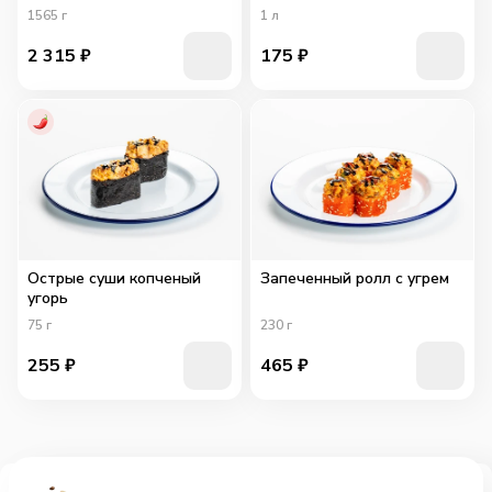
1565
г
1
л
2 315
₽
175
₽
Острые суши копченый
Запеченный ролл с угрем
угорь
75
г
230
г
255
₽
465
₽