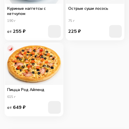
Куриные наггетсы с
Острые суши лосось
кетчупом
190
г
75
г
255
₽
225
₽
от
Пицца Род Айленд
615
г
649
₽
от