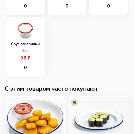
0
0
0
Соус сливочный
30
г
95
₽
0
C этим товаром часто покупают