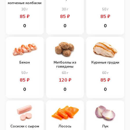
копченые колбаски
30
г
30
г
50
г
85
₽
85
₽
85
₽
0
0
0
Бекон
Митболлы из
Куриные грудки
говядины
50
г
60
г
60
г
85
₽
120
₽
85
₽
0
0
0
Сосиски с сыром
Лосось
Лук