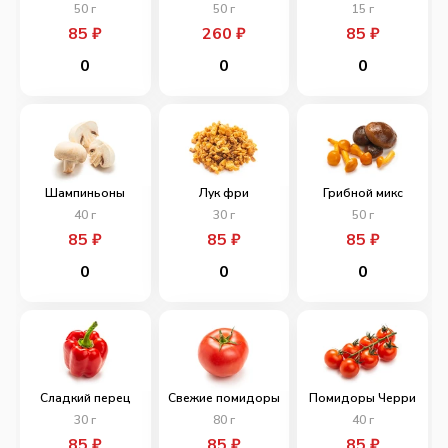
50
г
50
г
15
г
85
₽
260
₽
85
₽
0
0
0
Шампиньоны
Лук фри
Грибной микс
40
г
30
г
50
г
85
₽
85
₽
85
₽
0
0
0
Сладкий перец
Свежие помидоры
Помидоры Черри
30
г
80
г
40
г
85
₽
85
₽
85
₽