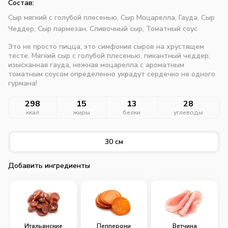
Состав:
Сыр мягкий с голубой плесенью,
Сыр Моцарелла,
Гауда,
Сыр
Чеддер,
Сыр пармезан,
Сливочный сыр,
Томатный соус
Это не просто пицца, это симфония сыров на хрустящем
тесте. Мягкий сыр с голубой плесенью, пикантный чеддер,
изысканная гауда, нежная моцарелла с ароматным
томатным соусом определенно украдут сердечко не одного
гурмана!
298
15
13
28
ккал
жиры
белки
углеводы
30 см
Добавить ингредиенты
Итальянские
Пепперони
Ветчина