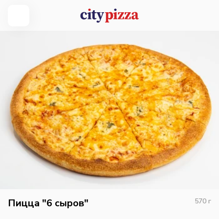
Пицца "6 сыров"
570
г