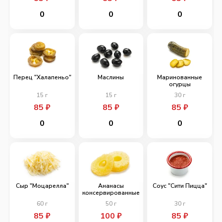
0
0
0
Перец "Халапеньо"
Маслины
Маринованные
огурцы
15
г
15
г
30
г
85
₽
85
₽
85
₽
0
0
0
Сыр "Моцарелла"
Ананасы
Соус "Сити Пицца"
консервированные
60
г
50
г
30
г
85
₽
100
₽
85
₽