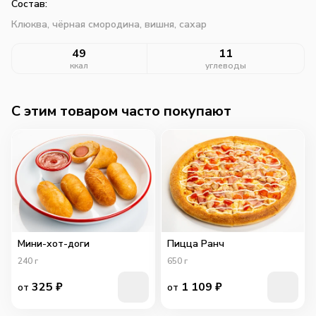
Состав:
Клюква, чёрная смородина, вишня, сахар
49
11
ккал
углеводы
C этим товаром часто покупают
Мини-хот-доги
Пицца Ранч
240
г
650
г
325
₽
1 109
₽
от
от