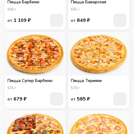
Пицца Барбекю
Пицца Баварская
600
г
625
г
1 109
₽
849
₽
от
от
Пицца Супер Барбекю
Пицца Терияки
675
г
570
г
679
₽
585
₽
от
от