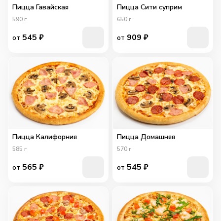
Пицца Гавайская
Пицца Сити суприм
590
г
650
г
545
₽
909
₽
от
от
Пицца Калифорния
Пицца Домашняя
585
г
570
г
565
₽
545
₽
от
от