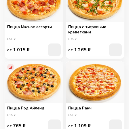
Пицца Мясное ассорти
Пицца с тигровыми
креветками
650
г
675
г
1 015
₽
1 265
₽
от
от
Пицца Род Айленд
Пицца Ранч
615
г
650
г
765
₽
1 109
₽
от
от