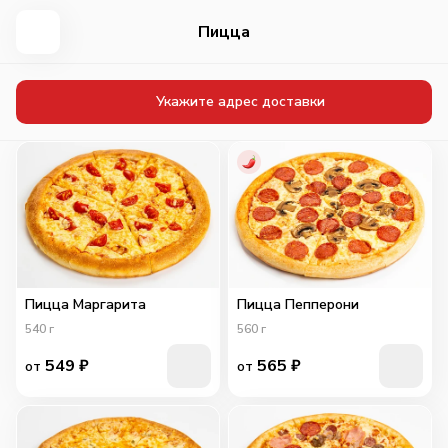
Пицца
Укажите адрес доставки
Пицца Маргарита
Пицца Пепперони
540
г
560
г
549
₽
565
₽
от
от