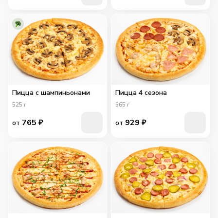
Пицца с шампиньонами
Пицца 4 сезона
525
г
565
г
765
₽
929
₽
от
от