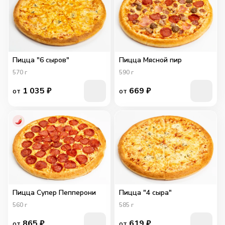
Пицца "6 сыров"
Пицца Мясной пир
570
г
590
г
1 035
₽
669
₽
от
от
Пицца Супер Пепперони
Пицца "4 сыра"
560
г
585
г
865
₽
619
₽
от
от