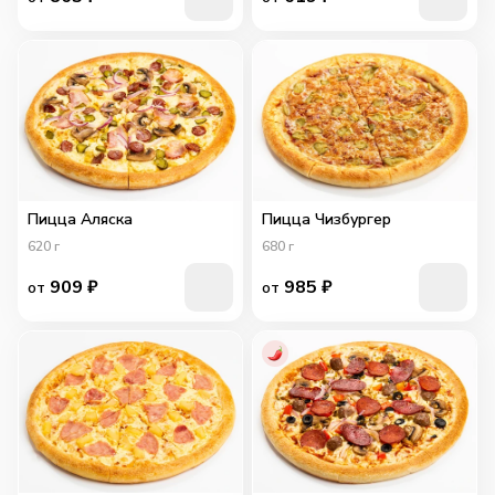
Пицца Аляска
Пицца Чизбургер
620
г
680
г
909
₽
985
₽
от
от