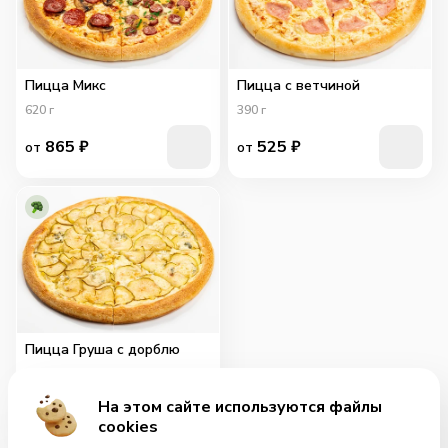
Пицца Микс
Пицца с ветчиной
620
г
390
г
865
₽
525
₽
от
от
Пицца Груша с дорблю
680
г
На этом сайте используются файлы
965
₽
от
cookies