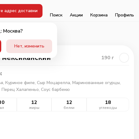
е адрес доставки
Поиск
Акции
Корзина
Профиль
: Москва?
Нет, изменить
 мексиканский
190
г
:
ья,
Куриное филе,
Сыр Моцарелла,
Маринованные огурцы,
,
Перец Халапеньо,
Соус барбекю
30
12
12
18
ал
жиры
белки
углеводы