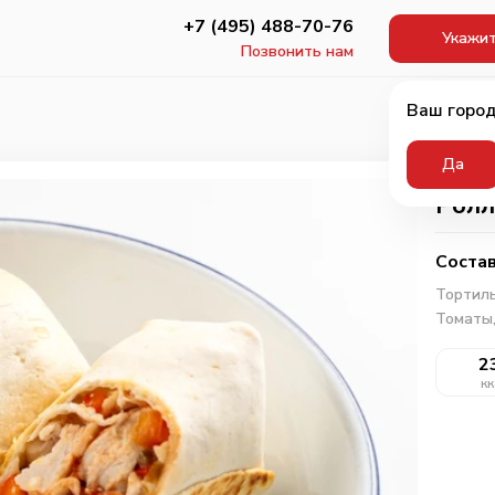
+7 (495) 488-70-76
Укажит
Позвонить нам
Ваш город
Да
Ролл
Состав
Тортил
Томаты
2
кк