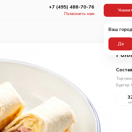
+7 (495) 488-70-76
Укажит
Позвонить нам
Ваш город
Да
Ролл
Состав
Тортил
Бургер 
3
кк