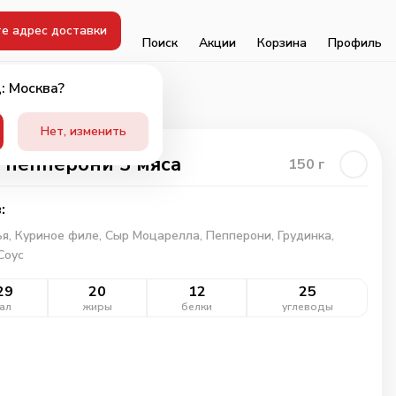
е адрес доставки
Поиск
Акции
Корзина
Профиль
: Москва?
Нет, изменить
 пепперони 3 мяса
150
г
:
ья,
Куриное филе,
Сыр Моцарелла,
Пепперони,
Грудинка,
Соус
29
20
12
25
ал
жиры
белки
углеводы