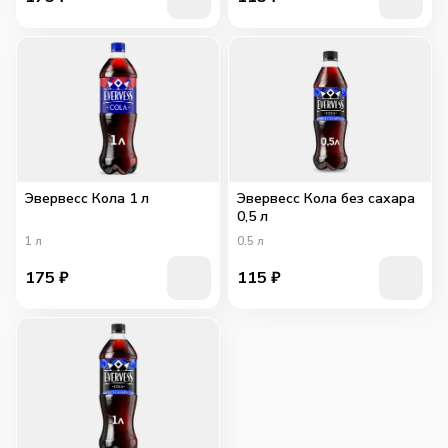
Эвервесс Кола 1 л
Эвервесс Кола без сахара
0,5 л
1
л
0.5
л
175
₽
115
₽