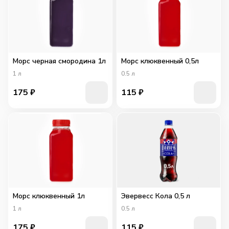
Морс черная смородина 1л
Морс клюквенный 0,5л
1
л
0.5
л
175
₽
115
₽
Морс клюквенный 1л
Эвервесс Кола 0,5 л
1
л
0.5
л
175
₽
115
₽