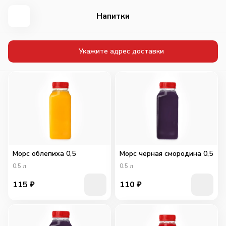
Напитки
Укажите адрес доставки
Морс облепиха 0,5
Морс черная смородина 0,5
0.5
л
0.5
л
115
₽
110
₽