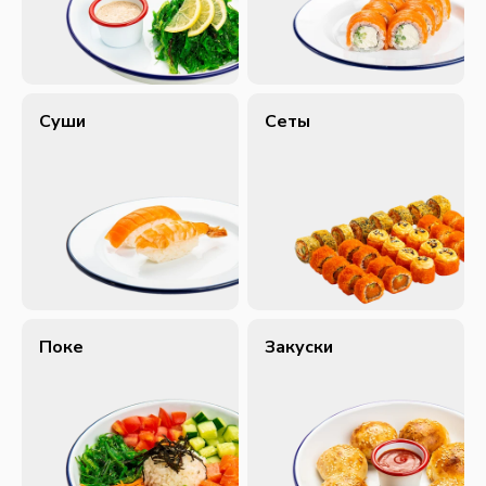
Суши
Сеты
Поке
Закуски