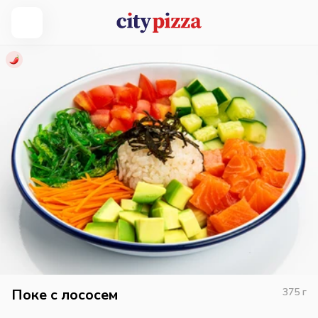
Поке с лососем
375
г