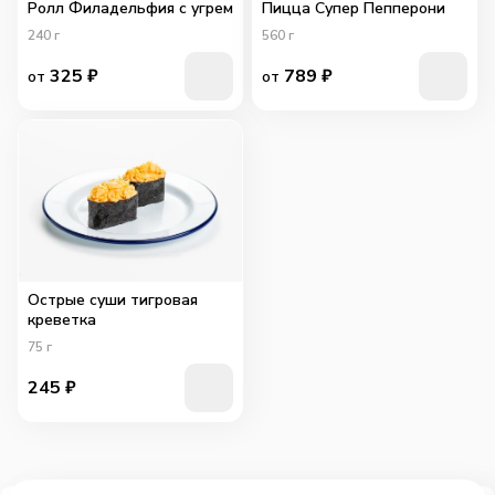
Ролл Филадельфия с угрем
Пицца Супер Пепперони
240
г
560
г
325
₽
789
₽
от
от
Острые суши тигровая
креветка
75
г
245
₽