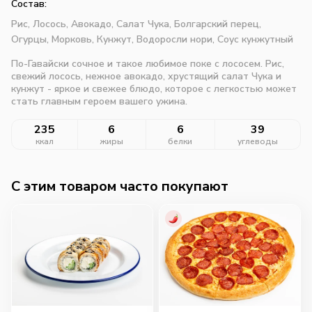
Состав:
Рис,
Лосось,
Авокадо,
Салат Чука,
Болгарский перец,
Огурцы,
Морковь,
Кунжут,
Водоросли нори,
Соус кунжутный
По-Гавайски сочное и такое любимое поке с лососем. Рис,
свежий лосось, нежное авокадо, хрустящий салат Чука и
кунжут - яркое и свежее блюдо, которое с легкостью может
стать главным героем вашего ужина.
235
6
6
39
ккал
жиры
белки
углеводы
C этим товаром часто покупают