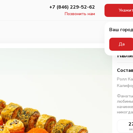
+7 (846) 229-52-62
Укажит
Позвонить нам
Ваш город
Да
Кали
Состав
Ролл Ка
Калифор
Фанаты 
любимых
начинке
никогда
2
кк