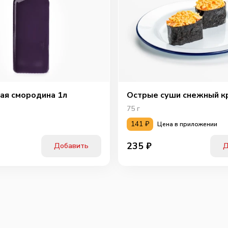
ая смородина 1л
Острые суши снежный к
75
г
141
₽
Цена в приложении
235
₽
Добавить
Д