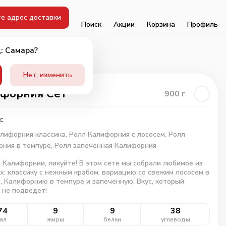
е адрес доставки
Поиск
Акции
Корзина
Профиль
: Самара?
Нет, изменить
форния Сет
900
г
:
лифорния классика,
Ролл Калифорния с лососем,
Ролл
ния в темпуре,
Ролл запеченная Калифорния
Калифорнии, ликуйте! В этом сете мы собрали любимое из
: классику с нежным крабом, вариацию со свежим лососем в
, Калифорнию в темпуре и запеченную. Вкус, который
 не подведет!
74
9
9
38
ал
жиры
белки
углеводы