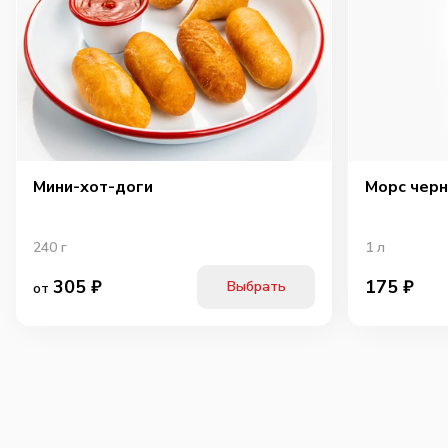
Мини-хот-доги
Морс черн
240
г
1
л
305
₽
175
₽
Выбрать
от