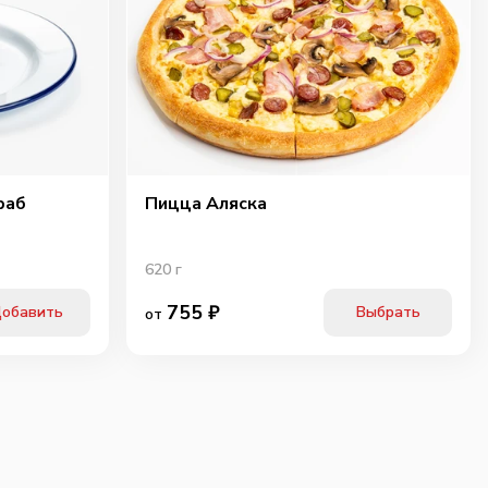
раб
Пицца Аляска
620
г
755
₽
обавить
Выбрать
от