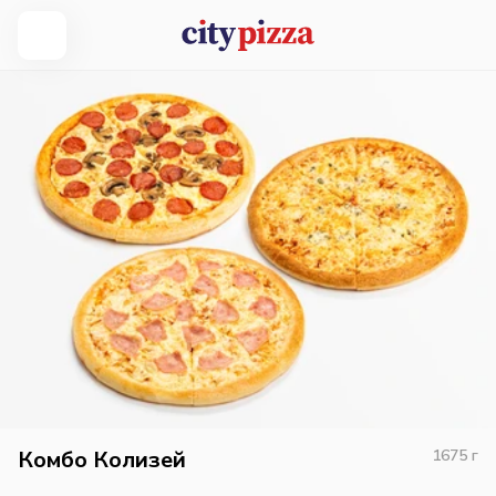
Комбо Колизей
1675
г