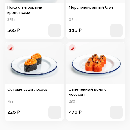
Поке с тигровыми
Морс клюквенный 0,5л
креветками
375
г
0.5
л
565
₽
115
₽
Острые суши лосось
Запеченный ролл с
лососем
75
г
230
г
225
₽
475
₽