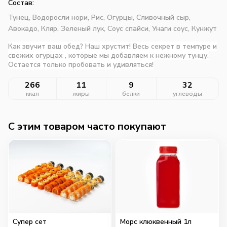
Состав:
Тунец,
Водоросли нори,
Рис,
Огурцы,
Сливочный сыр,
Авокадо,
Кляр,
Зеленый лук,
Соус спайси,
Унаги соус,
Кунжут
Как звучит ваш обед? Наш хрустит! Весь секрет в темпуре и
свежих огурцах , которые мы добавляем к нежному тунцу.
Остается только пробовать и удивляться!
266
11
9
32
ккал
жиры
белки
углеводы
C этим товаром часто покупают
Супер сет
Морс клюквенный 1л