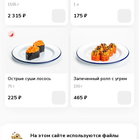
1565
г
1
л
2 315
₽
175
₽
Острые суши лосось
Запеченный ролл с угрем
75
г
230
г
225
₽
465
₽
На этом сайте используются файлы
Добавить за 439₽